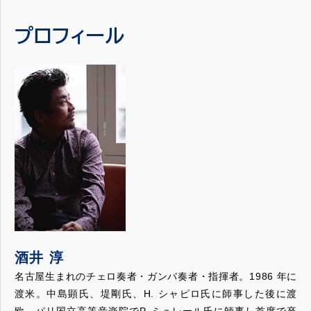
酒井さん、この度は齋藤秀雄メモリアル基金賞のご受賞、本
書の言葉をまさに実行なさっていた人の姿があり、大変輝い
当におめでとうございます。
てみえました。
プロフィール
これまでの大変なご努力、ご精進、そして研究を高く評価さ
教育者としての齋藤秀雄さんの偉大なる功績を私から言及す
れての受賞だと思います。チェロ、指揮、そして教育者とし
る必要などないのですが、子供たちに、時の経つのを忘れる
て素晴らしい成果を上げられました故・齋藤秀雄先生が歩ま
ほど音楽の基礎を辛抱強く、かつ優しい眼差しで教えている
れた道に通じるものがあるように思います。
姿を見て、明確なビジョンを常に持ちながらコツコツと絶え
私事になりますが、今回私は毎日芸術賞という賞をいただけ
間なく積み上げた努力の結晶が結ばれる過程というものはこ
ることになりました。その対象となりましたのは軽井沢大賀
ういうものなのだと思い、氏の使命感溢れる生き方に感銘を
ホール、そして札幌コンサートホール Kitaraでの「J.S.バッ
受けました。
ハ：無伴奏チェロ組曲 全曲演奏会」です。私にとってバッ
私もいやはや、後進の指導にあたる側の身になってしまいま
ハは、齋藤先生から手とり足とり教えられたことに始まり、
した。桐朋学園で教え始めた時にまず、廊下で一生懸命練習
それから自分なりに研究し続けてきたものです。私自身のバ
していたり、純粋で素直に素朴な質問をしてくる生徒さんた
ッハは酒井さんが目指している解釈やスタイルとはまた違っ
ちに出会い、「ああ、なんて良い学校なんだろう」と思いま
ているかもしれませんが、“違っている”ということで、酒井
した。その反面、自発的に表現をしたくなる創造性や、「型
さんの存在というものは私にとりまして大変励みになってい
には入れ」ても「型から出よ」うとする意欲が大半の学生た
酒井 淳
ます。ですので、これからもいわゆる音楽の中のcolleague
ちに欠けているのを感じ、真の芸術家を育てる難しさを、肌
名古屋生まれのチェロ奏者・ガンバ奏者・指揮者。1986 年に
（仲間）として、一緒にいろんな意味で音楽の幅を広げてい
で感じる今日この頃です。
渡米。中島顕氏、堤剛氏、H. シャピロ氏に師事した後に渡
きたいと思っています。
現代社会は世界中において、自国の利益をまず優先する閉鎖
欧、パリ国立高等音楽院でP. ミュレール氏に師事し首席で卒