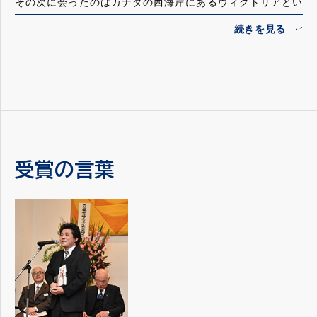
その次に会ったのはカナダの西海岸にあるヴィクトリアとい
う町で催されていた夏の講習会で、チェロの巨匠ハーヴィ
ー・シャピロ教授のクラスに参加されていました。其の頃か
らチェロと本格的に取り組んでおられ、シャピロ教授も「ア
ツシは大した才能の持ち主だ！」と感心されておられたのを
覚えています。
数年後フランスのパリに留学され私の友人でもある高等音楽
院のフィリップ・ミュレル教授に師事、チェリストとしての
地位を不動にされました。
彼の地でピリオド・インストゥルメント に興味を持たれ、こ
受賞の言葉
の方面でも多数の方から尊敬される存在となり、今やモダー
ンチェロ/バロックチェロ/ヴィオラ・ダ・ガンバの三種の楽器
で大活躍しておられます。
どの楽器を使用しての演奏も勿論素晴らしいのですが、酒井
さんは学究肌的な面も持っておられ、彼が私共「日本チェロ
協会」の会報に寄せられた一文はとても立派で解り易く、深
い内容を持ったもので皆大いに感心させられました。
その後桐朋学園大学の特任教授のポジションも引き受けて下