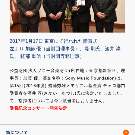
2017年1月17日 東京にて行われた贈賞式
左より 加藤 優（当財団理事長）、堤 剛氏、酒井 淳
氏、 軽部 重信（当財団専務理事）
公益財団法人ソニー音楽財団(所在地：東京都新宿区、理
事長：加藤 優、英文名称：Sony Music Foundation)は、
第15回(2016年度) 齋藤秀雄メモリアル基金賞 チェロ部門
受賞者を酒井 淳(さかい・あつし)氏に決定いたしました。
尚、指揮者については今回該当者はおりません。
受賞記念コンサート開催決定
賞について