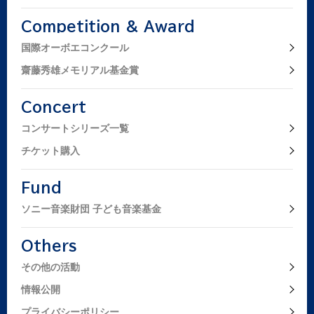
内楽”というジャンルの日本での発展に貢献することができれ
Competition & Award
ば、この賞をいただいた恩返しができるのでは、と思ってい
国際オーボエコンクール
ます。
私に最初にチェロの手ほどきをしてくださった中島顕先生、
齋藤秀雄メモリアル基金賞
地元の名古屋でスタジオ・ルンデを創立し、私が12才のとき
に初めてのリサイタルを開催してくださった鈴木詢先生、そ
Concert
していつも支えてくれた両親と、内藤雅子さん。本日に至る
コンサートシリーズ一覧
まで私を支援してくださった皆さまに、この場を借りて感謝
チケット購入
の言葉を申し上げます。
最後にソニー音楽財団様、そして選考委員の先生方、重ねて
Fund
御礼を申し上げます。どうもありがとうございました。
ソニー音楽財団 子ども音楽基金
Others
その他の活動
情報公開
プライバシーポリシー