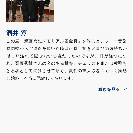
さり、教育者としても貴重な存在だ、という事を立証されま
した。校内でクラスの一つを拝聴させて頂いた時はバロック
ダンスについて講義されていましたが、実際に種々のダンス
を学生の前で披露される事によって学生達の理解度がグーン
と深まり、生きたものになりました。
酒井 淳
酒井さんの幅広い活躍ぶりは経歴書などの通りですが、私は
この度「齋藤秀雄メモリアル基金賞」を私にと、ソニー音楽
その国際的な幅広い活動によって日本のチェロ界のみならず
財団様からご連絡を頂いた時は正直、驚きと喜びの気持ちが
音楽界全体に大きな刺激を与え、ピリオド奏法等がより身近
混じり溢れて隠せない心境だったのですが、日が経つにつ
なものになり、歴史が如何に現在と結びついたものであるか
れ、齋藤秀雄さんの名のある賞を、チェリストまたは教鞭を
を私達に改めて実感させて下さいました。静かではあります
とる者として受けさせて頂く、責任の重大さをつくづく実感
が力強いリーダーシップを発揮されていると言って良いと思
し始め、本当に恐縮しております。
います。
最近、1933年に齋藤秀雄さんがチェリストとして録音したス
今回選考委員の先生方の強い推薦を得られて「齋藤秀雄メモ
ッぺの「詩人と農夫」序曲の録音を聴く機会がありました。
リアル基金賞」の受賞者に選ばれましたが真に相応しく、私
素朴な音色で奏でる内には、崇高な精神性と哲学的な教養が
達皆とても嬉しく思うと同時に今後のますますの活躍を期待
一貫として裏付けられていて、氏の魂のあり方に深く感動い
致しております。
たしました。また以前、ヴィヴァルディの「四季」を指揮な
さっている映像を観たこともあるのですが、厳しく綿密な音
【贈賞式でのスピーチ】
楽作りの姿勢からは「信念があれば山をも動かす」という聖