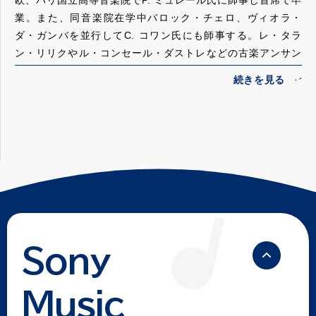
酒井さんはこれまでヨーロッパで素晴らしいご経験を積んで
的な思想が広まりつつあります。そのような中でも音楽は、
業。また、同音楽院在学中バロック・チェロ、ヴィオラ・
こられました。これからもますますキャリアを伸ばして活動
空や海のように広大な心で、人と人との繋がりを常に願って
ダ・ガンバを並行してC. コワン氏にも師事する。レ・タラ
を続けていただき、そしてときどき日本でもその成果を見せ
います。今こそ、この世界に生きる喜びや悲しみをお互いに
ン・リリクやル・コンセール・ダストレなどの古楽アンサン
ていただき、桐朋学園を通じての教育活動も続けていただき
分かち合えるメッセージを音楽家として発信しなければなり
ブルの通奏低音奏者として、数々の演奏会とCD録音を手掛け
たいと思います。
ません。
る。室内楽に力を注いでおり、シット・ファスト（ガンバ・
これからの酒井さんの益々のご活躍とBonne chance（ご幸
この度は受賞させていただくことになり、身の引き締まる思
コンソート）やカンビニ弦楽四重奏団の創立者として活躍し
運）を祈念して私のご挨拶とさせていただきます。本当にお
いでいっぱいです。
ている。シャンゼリゼ劇場、ウィーン・コンツェルトハウ
めでとうございました。
最後になってしまいましたが、今まで見守り支えて頂いた先
ス、アムステルダム・コンセルトヘボウ、シャトレ劇場他、
生方、マネージメントの方々、素晴らしい仲間たちと家族に
欧州の著名な演奏会場に出演。ソロでは、フランス・ヴィオ
心より感謝申し上げます。
ール音楽のスペシャリストとして高く評価される。2015 年に
はフランスのアパルテ・レーベルよりフォルクレのCDをリリ
【贈賞式でのスピーチ】
ースし、朝日新聞紙上に「豪壮で憂愁濃く、魔性と情念渦巻
皆さま、本日は私のようなヨーロッパを中心に活動している
く世界へ」との評が掲載された。指揮では近年、フランスの
者にこのような賞をいただきましてありがとうございます。
ディジョンやリールのオペラ座、オペラ・コミック座にて、
Sony
ソニー音楽財団様、選んでいただいた選考委員の皆さま、心
シャルパンティエやモーツァルトなどのオペラを上演、成功
から御礼を申し上げます。
を収めている。現在、桐朋学園大学特任教授。
www.atsush
Music
出会いというものはとても大切だとこの頃実感しておりま
i-sakai.com
す。私は子どものころに父の仕事の関係でアメリカに移りま