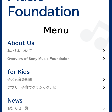
して、その時からチェロを続けていたのですが、そこで大山
Foundation
平一郎先生に出会い、そしてそのご縁で堤剛先生とも出会う
ことができました。その後家族が日本に帰った後もヨーロッ
パに行って、たくさんの方に助けられながらここまでやって
Menu
くることができました。
今回齋藤秀雄先生の名に因んだ賞をいただくことになりまし
たが、齋藤秀雄先生の偉大なる日本の文化発展への功績、そ
About Us
して堤先生のチェロ界そして音楽界の発展への功績、そのよ
私たちについて
うなことを私がこれから残すことができるのか、正直に申し
Overview of Sony Music Foundation
上げて本当に自信が無いのですが、皆さまのご協力をいただ
きながら、これからも精進していきたいと思っています。
for Kids
今後は、もう少し日本での活動を増やすことができれば、と
子ども音楽新聞
も思っています。そこで、桐朋学園でのチェロとヴィオラ・
ダ・ガンバの若い世代の育成や、17～18世紀のオペラの紹介
アプリ「子育てクラシックナビ」
等をしていきたいと考えています。
また、私は長年ヨーロッパで通奏低音の仕事でオペラに関わ
News
っていた関係で、多くの方の勧めにより指揮を始めました。
お知らせ一覧
そしてチェロとヴィオラ・ダ・ガンバの演奏に於いては、“室