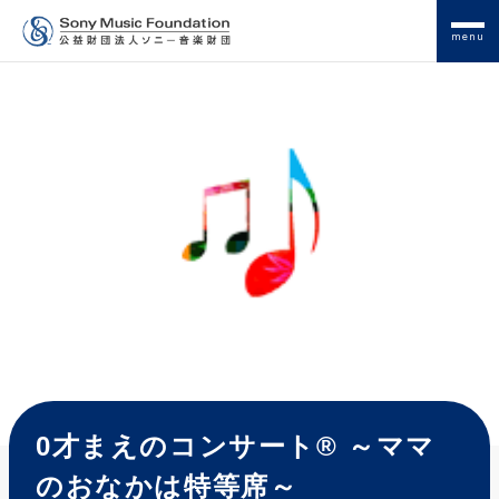
menu
0才まえのコンサート® ～ママ
のおなかは特等席～