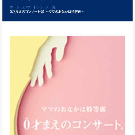
ホーム
-
コンサートシリーズ一覧
-
0才まえのコンサート® ～ママのおなかは特等席～